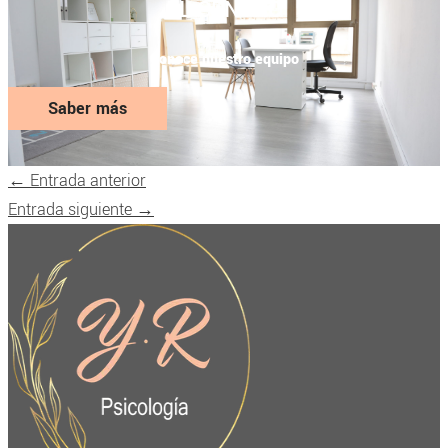
EL CENTRO
Conoce nuestro equipo
Saber más
←
Entrada anterior
Entrada siguiente
→