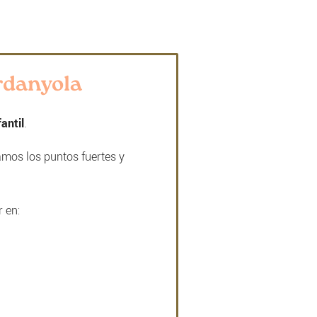
erdanyola
fantil
.
amos los puntos fuertes y
 en: