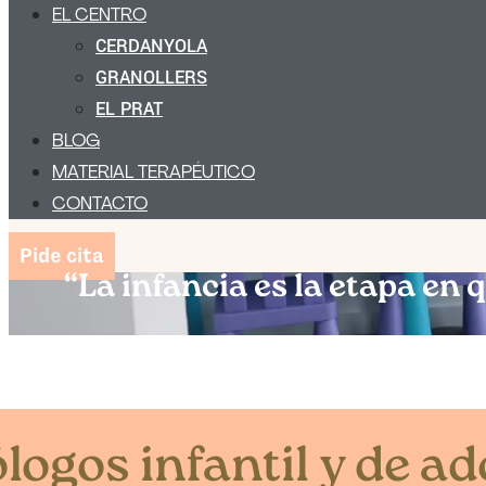
EL CENTRO
CERDANYOLA
GRANOLLERS
EL PRAT
BLOG
MATERIAL TERAPÉUTICO
CONTACTO
Pide cita
“La infancia es la etapa en
logos infantil y de a