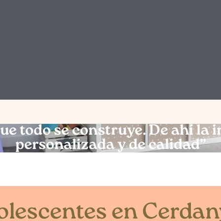
 que todo se construye. De ahí la
personalizada y de calidad”
dolescentes en Cerdan