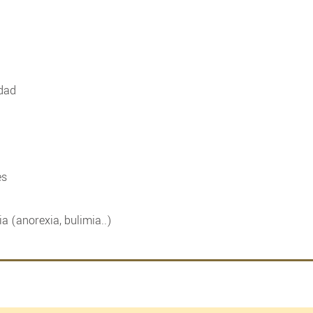
idad
es
a (anorexia, bulimia..)