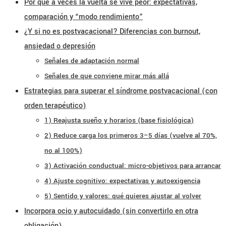
Por qué a veces la vuelta se vive peor: expectativas,
comparación y “modo rendimiento”
¿Y si no es postvacacional? Diferencias con burnout,
ansiedad o depresión
Señales de adaptación normal
Señales de que conviene mirar más allá
Estrategias para superar el síndrome postvacacional (con
orden terapéutico)
1) Reajusta sueño y horarios (base fisiológica)
2) Reduce carga los primeros 3–5 días (vuelve al 70%,
no al 100%)
3) Activación conductual: micro-objetivos para arrancar
4) Ajuste cognitivo: expectativas y autoexigencia
5) Sentido y valores: qué quieres ajustar al volver
Incorpora ocio y autocuidado (sin convertirlo en otra
obligación)