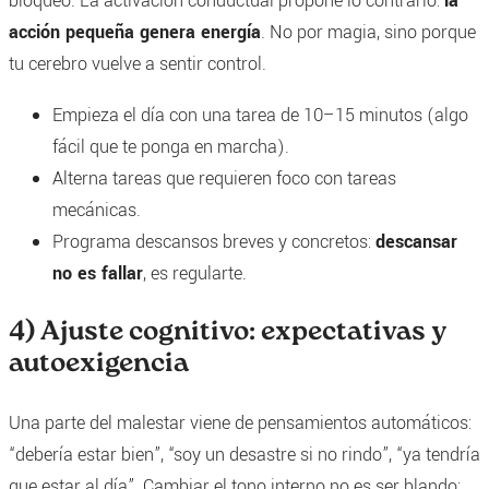
bloqueo. La activación conductual propone lo contrario:
la
acción pequeña genera energía
. No por magia, sino porque
tu cerebro vuelve a sentir control.
Empieza el día con una tarea de 10–15 minutos (algo
fácil que te ponga en marcha).
Alterna tareas que requieren foco con tareas
mecánicas.
Programa descansos breves y concretos:
descansar
no es fallar
, es regularte.
4) Ajuste cognitivo: expectativas y
autoexigencia
Una parte del malestar viene de pensamientos automáticos:
“debería estar bien”, “soy un desastre si no rindo”, “ya tendría
que estar al día”. Cambiar el tono interno no es ser blando: